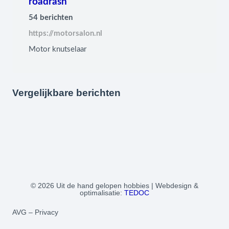
roadrash
54 berichten
https://motorsalon.nl
Motor knutselaar
KTM
PREPARATION
TUNING
MODIFICATIONS
PREPARATION
TUNING
PREPARATION
TUNING
ECO Mapping
Camel Tank
The Beast unleashed
7 jaar geleden
Vergelijkbare berichten
8 jaar geleden
8 jaar geleden
© 2026 Uit de hand gelopen hobbies | Webdesign &
optimalisatie:
TEDOC
AVG – Privacy