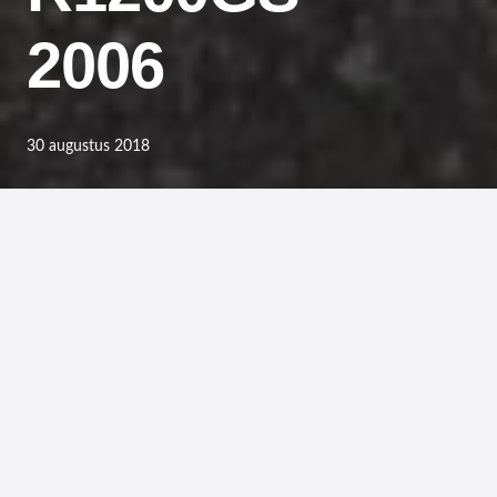
2006
30 augustus 2018
Op 25 maart 2017
kocht ik mijn vierde
BMW en tweede
1200GS.
De eerste was in 2007
een F650GS Dakar van