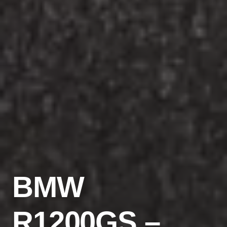
BMW
R1200GS –