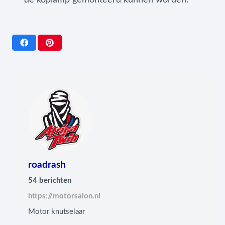
roadrash
54 berichten
https://motorsalon.nl
MAINTENANCE
PREPARATION
R1
Motor knutselaar
BALKAN
MAINTENANCE
PREPARATION